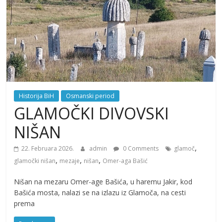
Historija BiH
Osmanski period
GLAMOČKI DIVOVSKI
NIŠAN
,
22. Februara 2026.
admin
0 Comments
glamoč
,
,
,
glamočki nišan
mezaje
nišan
Omer-aga Bašić
Nišan na mezaru Omer-age Bašića, u haremu Jakir, kod
Bašića mosta, nalazi se na izlazu iz Glamoča, na cesti
prema