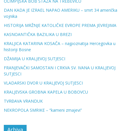
OLIMPIJSKA BOB STAZA NA TREBEVIĆU
DAN KADA JE IZRAEL NAPAO AMERIKU – smrt 34 američka
vojnika
HISTORIJA MRŽNJE KATOLIČKE EVROPE PREMA JEVREJIMA
KASNOANTIČKA BAZILIKA U BREZI
KRALJICA KATARINA KOSAČA – najpoznatija Hercegovka u
historiji Bosne
DŽAMIJA U KRALJEVOJ SUTJESCI
FRANJEVAČKI SAMOSTAN I CRKVA SV. IVANA U KRALJEVOJ
SUTJESCI
VLADARSKI DVOR U KRALJEVOJ SUTJESCI
KRALJEVSKA GROBNA KAPELA U BOBOVCU
TVRĐAVA VRANDUK
NEKROPOLA SMRIKE – “kameni zmajevi”
Arhiva