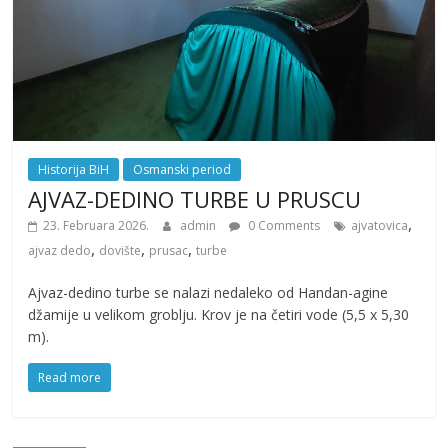
Historija BiH
Osmanski period
AJVAZ-DEDINO TURBE U PRUSCU
,
23. Februara 2026.
admin
0 Comments
ajvatovica
,
,
,
ajvaz dedo
dovište
prusac
turbe
Ajvaz-dedino turbe se nalazi nedaleko od Handan-agine
džamije u velikom groblju. Krov je na četiri vode (5,5 x 5,30
m).
Read more