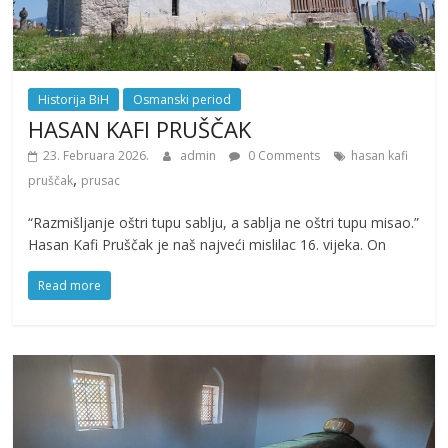
Historija BiH
Osmanski period
HASAN KAFI PRUŠČAK
23. Februara 2026.
admin
0 Comments
hasan kafi
,
pruščak
prusac
“Razmišljanje oštri tupu sablju, a sablja ne oštri tupu misao.”
Hasan Kafi Pruščak je naš najveći mislilac 16. vijeka. On
Read more