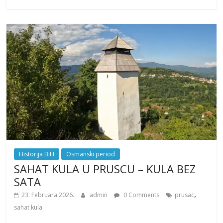
Historija BiH
Osmanski period
SAHAT KULA U PRUSCU – KULA BEZ
SATA
,
23. Februara 2026.
admin
0 Comments
prusac
sahat kula