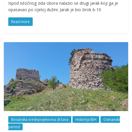
Ispod istočnog zida obora nalazio se drugi jarak koji ga je
opasavao po cijeloj dužini. Jarak je bio širok 6-10
Read more
Bosanska srednjovjekovna država
Historija BiH
Osmanski
period