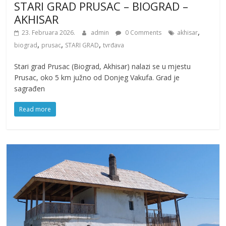
STARI GRAD PRUSAC – BIOGRAD –
AKHISAR
,
23. Februara 2026.
admin
0 Comments
akhisar
,
,
,
biograd
prusac
STARI GRAD
tvrđava
Stari grad Prusac (Biograd, Akhisar) nalazi se u mjestu
Prusac, oko 5 km južno od Donjeg Vakufa. Grad je
sagrađen
Read more