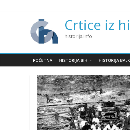
Skip
to
content
Crtice iz h
historija.info
POČETNA
HISTORIJA BIH
HISTORIJA BAL