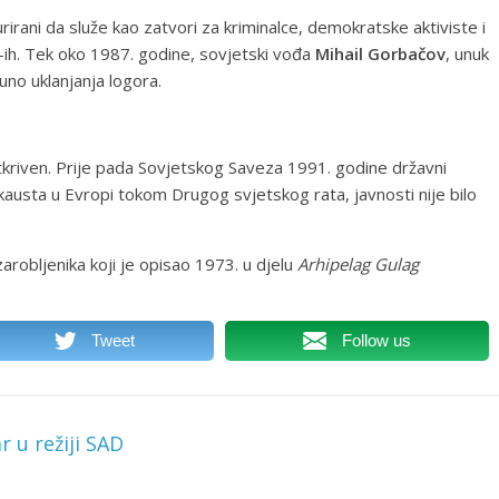
rirani da služe kao zatvori za kriminalce, demokratske aktiviste i
-ih. Tek oko 1987. godine, sovjetski vođa
Mihail Gorbačov
, unuk
no uklanjanja logora.
tkriven. Prije pada Sovjetskog Saveza 1991. godine državni
kausta u Evropi tokom Drugog svjetskog rata, javnosti nije bilo
zarobljenika koji je opisao 1973. u djelu
Arhipelag Gulag
Tweet
Follow us
 u režiji SAD