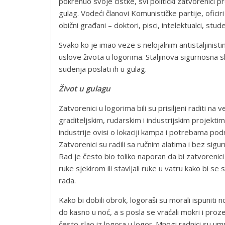
pokrenuo svoje čistke, svi politički zatvorenici p
gulag. Vodeći članovi Komunističke partije, oficiri 
obični građani – doktori, pisci, intelektualci, stud
Svako ko je imao veze s nelojalnim antistaljinisti
uslove života u logorima. Staljinova sigurnosna s
suđenja poslati ih u gulag.
Život u gulagu
Zatvorenici u logorima bili su prisiljeni raditi na v
graditeljskim, rudarskim i industrijskim projektim
industrije ovisi o lokaciji kampa i potrebama podr
Zatvorenici su radili sa ručnim alatima i bez si
Rad je često bio toliko naporan da bi zatvorenici 
ruke sjekirom ili stavljali ruke u vatru kako bi se 
rada.
Kako bi dobili obrok, logoraši su morali ispuniti 
do kasno u noć, a s posla se vraćali mokri i proz
često slao iz logora u logor. Mnogi radnici su umrli