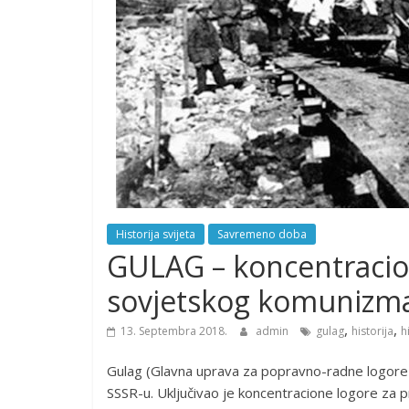
Historija svijeta
Savremeno doba
GULAG – koncentracion
sovjetskog komunizm
,
,
13. Septembra 2018.
admin
gulag
historija
h
Gulag (Glavna uprava za popravno-radne logore i
SSSR-u. Uključivao je koncentracione logore za prisi