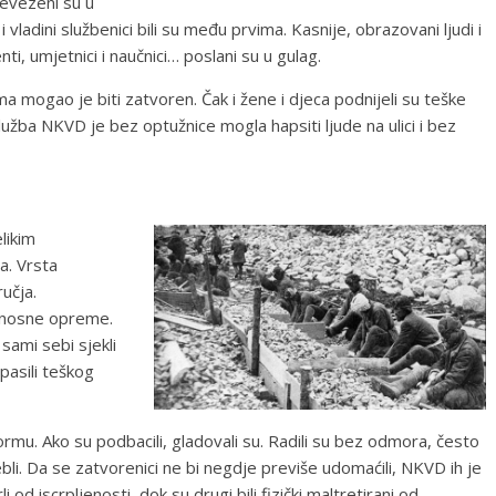
revezeni su u
i vladini službenici bili su među prvima. Kasnije, obrazovani ljudi i
enti, umjetnici i naučnici… poslani su u gulag.
ma mogao je biti zatvoren. Čak i žene i djeca podnijeli su teške
lužba NKVD je bez optužnice mogla hapsiti ljude na ulici i bez
elikim
a. Vrsta
učja.
gurnosne opreme.
sami sebi sjekli
spasili teškog
normu. Ako su podbacili, gladovali su. Radili su bez odmora, često
ebli. Da se zatvorenici ne bi negdje previše udomaćili, NKVD ih je
 od iscrpljenosti, dok su drugi bili fizički maltretirani od