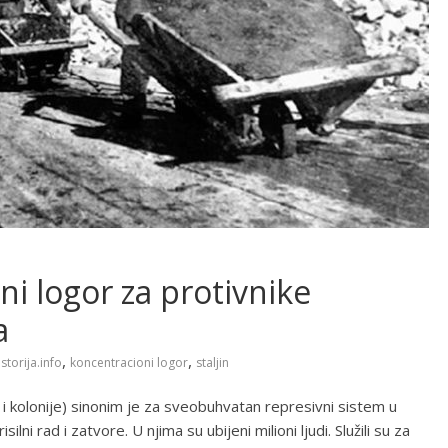
i logor za protivnike
a
,
,
istorija.info
koncentracioni logor
staljin
 kolonije) sinonim je za sveobuhvatan represivni sistem u
lni rad i zatvore. U njima su ubijeni milioni ljudi. Služili su za