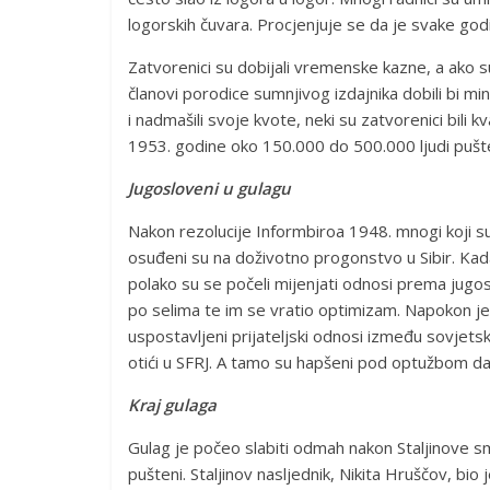
logorskih čuvara. Procjenjuje se da je svake go
Zatvorenici su dobijali vremenske kazne, a ako su
članovi porodice sumnjivog izdajnika dobili bi m
i nadmašili svoje kvote, neki su zatvorenici bili 
1953. godine oko 150.000 do 500.000 ljudi pušte
Jugosloveni u gulagu
Nakon rezolucije Informbiroa 1948. mnogi koji su 
osuđeni su na doživotno progonstvo u Sibir. Kada
polako su se počeli mijenjati odnosi prema jugos
po selima te im se vratio optimizam. Napokon 
uspostavljeni prijateljski odnosi između sovjetskih
otići u SFRJ. A tamo su hapšeni pod optužbom da 
Kraj gulaga
Gulag je počeo slabiti odmah nakon Staljinove sm
pušteni. Staljinov nasljednik, Nikita Hruščov, bio je