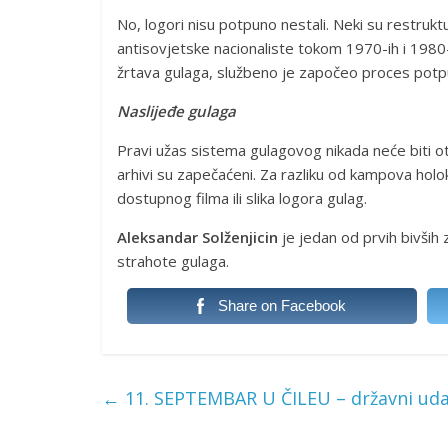
No, logori nisu potpuno nestali. Neki su restruktu
antisovjetske nacionaliste tokom 1970-ih i 1980
žrtava gulaga, službeno je započeo proces potpu
Naslijeđe gulaga
Pravi užas sistema gulagovog nikada neće biti o
arhivi su zapečaćeni. Za razliku od kampova holo
dostupnog filma ili slika logora gulag.
Aleksandar Solženjicin
je jedan od prvih bivših 
strahote gulaga.
Share on Facebook
←
11. SEPTEMBAR U ČILEU – državni udar