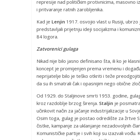
represije nad političkim protivnicima, masovno iz
i pritvaranje ratnih zarobljenika.
Kad je
Lenjin
1917. osvojio vlast u Rusiji, ubrzo 
predstavljali prijetnju ideji socijalizma i komun
84 logora.
Zatvorenici gulaga
Nikad nije bilo jasno definisano šta, ili ko je klasni 
koncept je promijenjen prema vremenu i događa
neprijatelje bilo je teško otkriti i teže preodgojiti
da su ih smatrali čak i opasnijim nego obične zloč
Od 1929. do Staljinove smrti 1953. godine, gulag
kroz razdoblje brzog širenja.
Staljin
je posmatra
učinkovit način za jačanje industrijalizacije u So
Osim toga, gulag je postao odredište za žrtve St
čistke, kampanje za uklanjanje nezadovoljnih čla
Komunističke partije i svih koji su izazvali vođu. K