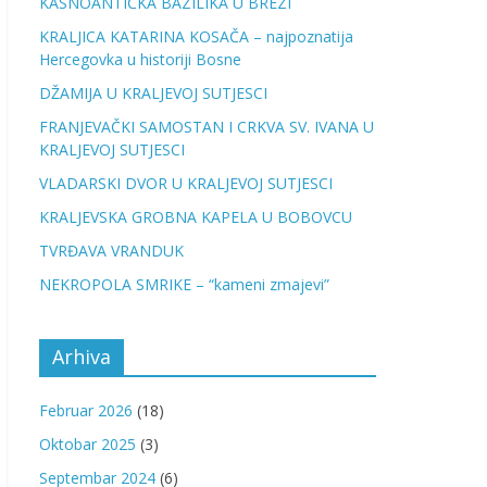
KASNOANTIČKA BAZILIKA U BREZI
KRALJICA KATARINA KOSAČA – najpoznatija
Hercegovka u historiji Bosne
DŽAMIJA U KRALJEVOJ SUTJESCI
FRANJEVAČKI SAMOSTAN I CRKVA SV. IVANA U
KRALJEVOJ SUTJESCI
VLADARSKI DVOR U KRALJEVOJ SUTJESCI
KRALJEVSKA GROBNA KAPELA U BOBOVCU
TVRĐAVA VRANDUK
NEKROPOLA SMRIKE – “kameni zmajevi”
Arhiva
Februar 2026
(18)
Oktobar 2025
(3)
Septembar 2024
(6)