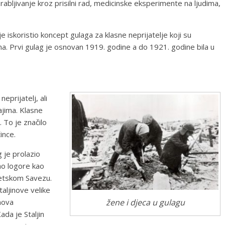
rabljivanje kroz prisilni rad, medicinske eksperimente na ljudima,
je iskoristio koncept gulaga za klasne neprijatelje koji su
izma. Prvi gulag je osnovan 1919. godine a do 1921. godine bila u
neprijatelj, ali
jima. Klasne
. To je značilo
ince.
 je prolazio
o logore kao
vjetskom Savezu.
aljinove velike
nova
žene i djeca u gulagu
ada je Staljin