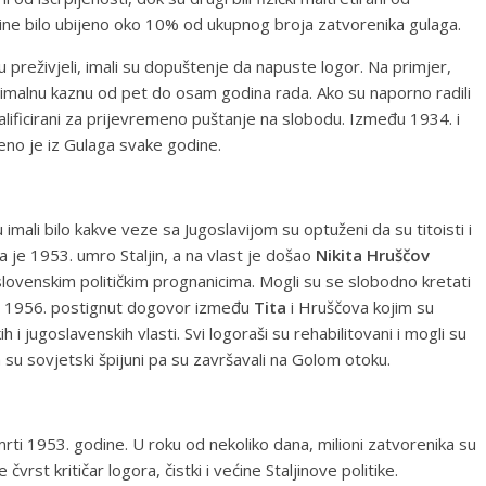
dine bilo ubijeno oko 10% od ukupnog broja zatvorenika gulaga.
 preživjeli, imali su dopuštenje da napuste logor. Na primjer,
inimalnu kaznu od pet do osam godina rada. Ako su naporno radili
kvalificirani za prijevremeno puštanje na slobodu. Između 1934. i
no je iz Gulaga svake godine.
imali bilo kakve veze sa Jugoslavijom su optuženi da su titoisti i
 je 1953. umro Staljin, a na vlast je došao
Nikita Hruščov
lovenskim političkim prognanicima. Mogli su se slobodno kretati
je 1956. postignut dogovor između
Tita
i Hruščova kojim su
 i jugoslavenskih vlasti. Svi logoraši su rehabilitovani i mogli su
su sovjetski špijuni pa su završavali na Golom otoku.
rti 1953. godine. U roku od nekoliko dana, milioni zatvorenika su
 čvrst kritičar logora, čistki i većine Staljinove politike.