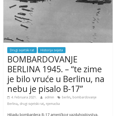
Drugi svjetski rat
Historija svijeta
BOMBARDOVANJE
BERLINA 1945. – “te zime
je bilo vruće u Berlinu, na
nebu je pisalo B-17”
,
4. Februara 2021.
admin
berlin
bombardovanje
,
,
Berlina
drugi svjetski rat
njemacka
Hiljadu bombardera B-17 američkog vazduhoplovstva,