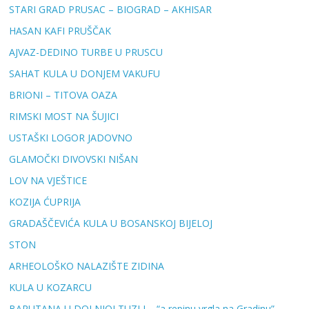
STARI GRAD PRUSAC – BIOGRAD – AKHISAR
HASAN KAFI PRUŠČAK
AJVAZ-DEDINO TURBE U PRUSCU
SAHAT KULA U DONJEM VAKUFU
BRIONI – TITOVA OAZA
RIMSKI MOST NA ŠUJICI
USTAŠKI LOGOR JADOVNO
GLAMOČKI DIVOVSKI NIŠAN
LOV NA VJEŠTICE
KOZIJA ĆUPRIJA
GRADAŠČEVIĆA KULA U BOSANSKOJ BIJELOJ
STON
ARHEOLOŠKO NALAZIŠTE ZIDINA
KULA U KOZARCU
BARUTANA U DOLNJOJ TUZLI – “a repinu vrgla na Gradinu”