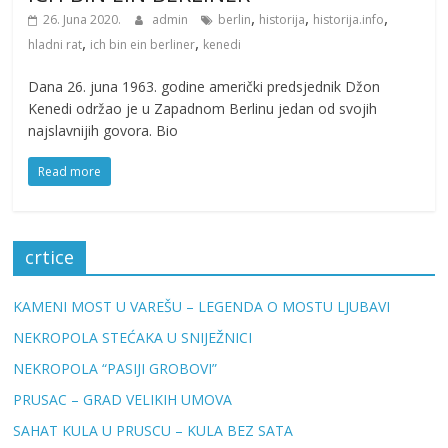
,
,
,
26. Juna 2020.
admin
berlin
historija
historija.info
,
,
hladni rat
ich bin ein berliner
kenedi
Dana 26. juna 1963. godine američki predsjednik Džon
Kenedi održao je u Zapadnom Berlinu jedan od svojih
najslavnijih govora. Bio
Read more
crtice
KAMENI MOST U VAREŠU – LEGENDA O MOSTU LJUBAVI
NEKROPOLA STEĆAKA U SNIJEŽNICI
NEKROPOLA “PASIJI GROBOVI”
PRUSAC – GRAD VELIKIH UMOVA
SAHAT KULA U PRUSCU – KULA BEZ SATA