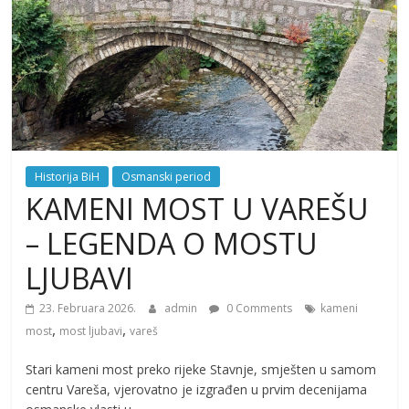
Historija BiH
Osmanski period
KAMENI MOST U VAREŠU
– LEGENDA O MOSTU
LJUBAVI
23. Februara 2026.
admin
0 Comments
kameni
,
,
most
most ljubavi
vareš
Stari kameni most preko rijeke Stavnje, smješten u samom
centru Vareša, vjerovatno je izgrađen u prvim decenijama