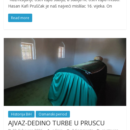
Hasan Kafi Pruščak je naš najveći mislilac 16. vijeka. On
Read more
Historija BiH
Osmanski period
AJVAZ-DEDINO TURBE U PRUSCU
,