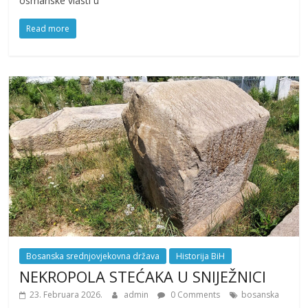
osmanske vlasti u
Read more
Bosanska srednjovjekovna država
Historija BiH
NEKROPOLA STEĆAKA U SNIJEŽNICI
23. Februara 2026.
admin
0 Comments
bosanska