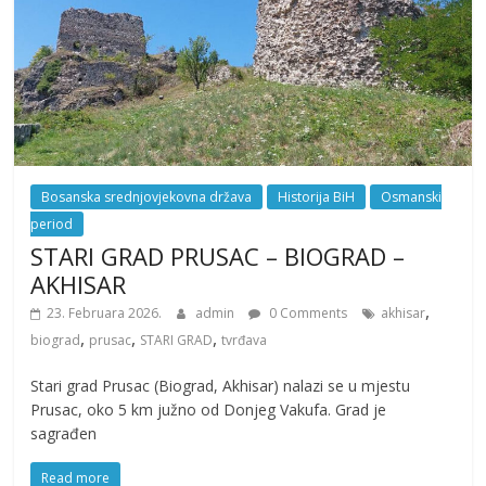
Bosanska srednjovjekovna država
Historija BiH
Osmanski
period
STARI GRAD PRUSAC – BIOGRAD –
AKHISAR
,
23. Februara 2026.
admin
0 Comments
akhisar
,
,
,
biograd
prusac
STARI GRAD
tvrđava
Stari grad Prusac (Biograd, Akhisar) nalazi se u mjestu
Prusac, oko 5 km južno od Donjeg Vakufa. Grad je
sagrađen
Read more