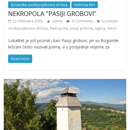
Bosanska srednjovjekovna država
Historija BiH
NEKROPOLA “PASIJI GROBOVI”
23. Februara 2026.
admin
0 Comments
bosanska
,
,
,
,
srednjovjekovna država
Nekropola
pasiji grobovi
sapna
Stećci
Lokalitet je još poznat i kao Pasiji grobovi, jer su Bogumile
kršćani često nazivali psima, a u posljednje vrijeme za
Read more