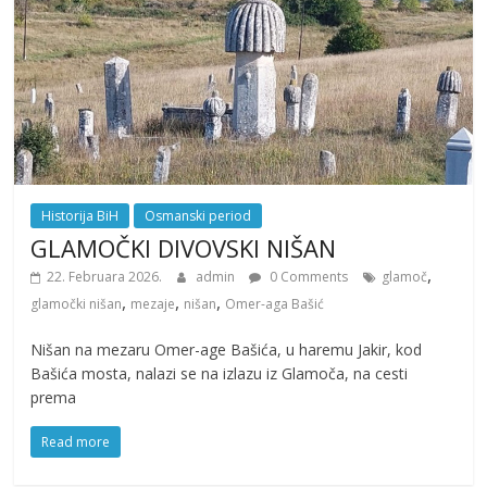
Historija BiH
Osmanski period
GLAMOČKI DIVOVSKI NIŠAN
,
22. Februara 2026.
admin
0 Comments
glamoč
,
,
,
glamočki nišan
mezaje
nišan
Omer-aga Bašić
Nišan na mezaru Omer-age Bašića, u haremu Jakir, kod
Bašića mosta, nalazi se na izlazu iz Glamoča, na cesti
prema
Read more