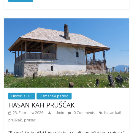
Historija BiH
Osmanski period
HASAN KAFI PRUŠČAK
23. Februara 2026.
admin
0 Comments
hasan kafi
,
pruščak
prusac
“Razmišljanje oštri tupu sablju, a sablja ne oštri tupu misao.”