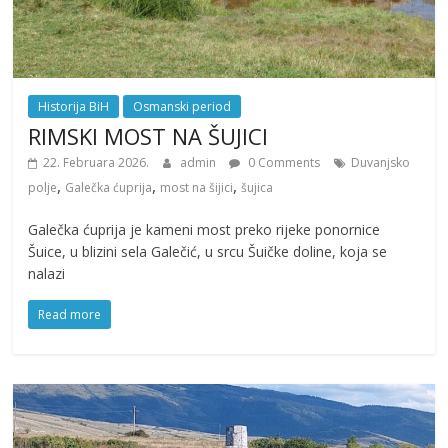
Historija BiH
Osmanski period
RIMSKI MOST NA ŠUJICI
22. Februara 2026.
admin
0 Comments
Duvanjsko
,
,
,
polje
Galečka ćuprija
most na šijici
šujica
Galečka ćuprija je kameni most preko rijeke ponornice
Šuice, u blizini sela Galečić, u srcu Šuičke doline, koja se
nalazi
Read more