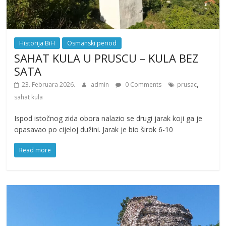
Historija BiH
Osmanski period
SAHAT KULA U PRUSCU – KULA BEZ
SATA
,
23. Februara 2026.
admin
0 Comments
prusac
sahat kula
Ispod istočnog zida obora nalazio se drugi jarak koji ga je
opasavao po cijeloj dužini. Jarak je bio širok 6-10
Read more