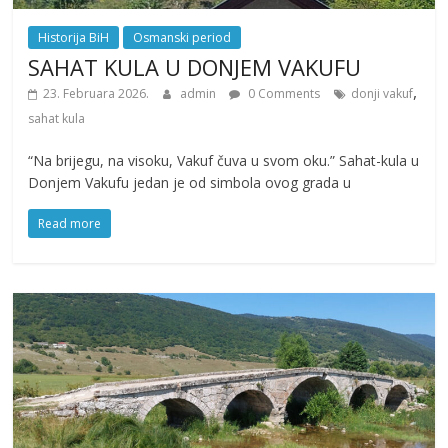
Historija BiH
Osmanski period
SAHAT KULA U DONJEM VAKUFU
,
23. Februara 2026.
admin
0 Comments
donji vakuf
sahat kula
“Na brijegu, na visoku, Vakuf čuva u svom oku.” Sahat-kula u
Donjem Vakufu jedan je od simbola ovog grada u
Read more