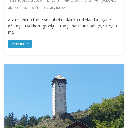
23. Februara 2026.
admin
0 Comments
ajvatovica
,
,
,
ajvaz dedo
dovište
prusac
turbe
Ajvaz-dedino turbe se nalazi nedaleko od Handan-agine
džamije u velikom groblju. Krov je na četiri vode (5,5 x 5,30
m).
Read more