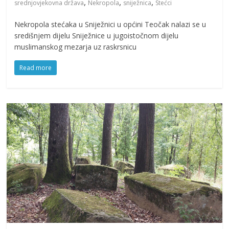
,
,
,
srednjovjekovna država
Nekropola
sniježnica
Stećci
Nekropola stećaka u Sniježnici u općini Teočak nalazi se u
središnjem dijelu Sniježnice u jugoistočnom dijelu
muslimanskog mezarja uz raskrsnicu
Read more