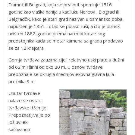
Dlamoč ili Belgrad, koja se prvi put spominje 1516.
godine kao vlaška nahija u kadiluku Neretvi . Biograd ili
Belgradčik, kako je stari grad nazivan u osmansko doba,
napušten je 1851. i otad se polako ruši, a dio je planski
uništen 1882. godine prema naredbi kotarskog
predstojnika kada se metar kamena sa grada prodavao
se za 12 krajcara.
Gornja tvrđava zauzima cijeli relativno uski plato u dužini
od 62 m i širini od oko 20 m. U osnovi tvrđave
prepoznaje se okrugla srednjovjekovna glavna kula
prečnika 9 m.
Unutar tvrđave
nalaze se ostaci
tvrđavske džamije.
Prepoznatljiva je po
još uvijek
sačuvanom