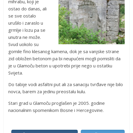
mihrabu, koji je
ostao do danas, ali
se sve ostalo
urušilo i zaraslo u
grmlje i lozu pa se
unutra ne može.
Svud uokolo su
gomile fino klesanog kamena, dok je sa vanjske strane
zid obložen betonom pa bi neupućeni mogli pomisliti da
je u Glamoču beton u upotrebi prije nego u ostatku
Svijeta.
Do tabije vodi asfaltni put ali za sanaciju tvrđave nije bilo
novca, barem za jedinu preostalu kulu.
Stari grad u Glamoču proglašen je 2005. godine
nacionalnim spomenikom Bosne i Hercegovine.