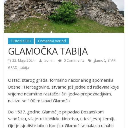
Historija BiH
Osmanski period
GLAMOČKA TABIJA
,
22. Maja 2024.
admin
0 Comments
glamoč
STARI
,
GRAD
tabija
Ostaci starog grada, formalno nacionalnog spomenika
Bosne i Hercegovine, stvarno još jedne od ruševina koje
vrijeme neumitno rastače i čini jedva prepoznatljivim,
nalaze se 100 m iznad Glamoča.
Do 1537. godine Glamoč je pripadao Bosanskom
sandžaku, vilajetu i kadiluku Neretva, u Kraljevoj zemlji,
čije je sjedište bilo u Konjicu. Glamoč se nalazio u nahiji