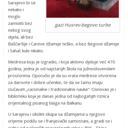
Sarajevo bi se
nekako i
moglo
zamisliti bez
gazi Husrev-begovo turbe
nekog svog
dijela, ali bez
Baščaršije i Careve džamije teško, a bez Begove džamije
i Sahat kule nikako.
Medresa koju je izgradio, i koja aktivno djeluje već 470
godina, jedna je od najstarijih škola na južnoslovenskim
prostorima. Oporučio je da su vrata medrese otvorena
za darovite i dobre učenike, te da se tamo imaju
izučavati „racionalne i tradicionalne nauke“. Osnovao je i
biblioteku koja je danas jedna od najbogatijih riznica
orijentalnog pisanog blaga na Balkanu.
U Sarajevu i okolini skupa sa džamijama u njegovo
vrijeme podižu se i franjevački samostani, a gradi se i
jedna od najljepših pravoslavnih crkvi u BiH – Stara