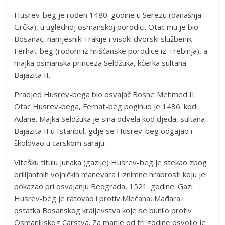
Husrev-beg je rođen 1480. godine u Serezu (današnja
Grčka), u uglednoj osmanskoj porodici. Otac mu je bio
Bosanac, namjesnik Trakije i visoki dvorski službenik
Ferhat-beg (rodom iz hrišćanske porodice iz Trebinja), a
majka osmanska princeza Seldžuka, kćerka sultana
Bajazita II.
Pradjed Husrev-bega bio osvajač Bosne Mehmed II.
Otac Husrev-bega, Ferhat-beg poginuo je 1486. kod
Adane. Majka Seldžuka je sina odvela kod djeda, sultana
Bajazita II u Istanbul, gdje se Husrev-beg odgajao i
školovao u carskom saraju.
Vitešku titulu junaka (gazije) Husrev-beg je stekao zbog
brilijantnih vojničkih manevara i iznimne hrabrosti koju je
pokazao pri osvajanju Beograda, 1521. godine. Gazi
Husrev-beg je ratovao i protiv Mlečana, Mađara i
ostatka Bosanskog kraljevstva koje se bunilo protiv
Osmanlijskog Carstva. Za manje od tri godine osvojio je