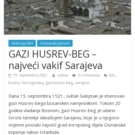
Historija BiH
Osmanski period
GAZI HUSREV-BEG –
najveći vakif Sarajeva
,
15. Septembra 2021.
admin
0 Comments
bih
,
,
bosna i hercegovina
gazi husrev-beg
sarajevo
Dana 15. septembra 1521., sultan Sulejman je imenovao
gazi Husrev-bega bosanskim namjesnikom. Tokom 20
godina vladanja Bosnom, gazi Husrev-beg je udario
čvrste temelje današnjem Sarajevu, koje je u njegovo
vrijeme postalo najveći grad evropskog dijela Osmanske
imperije nakon Istanbula.