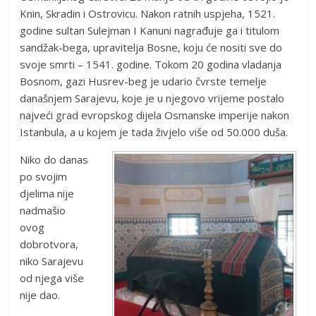
Knin, Skradin i Ostrovicu. Nakon ratnih uspjeha, 1521.
godine sultan Sulejman I Kanuni nagrađuje ga i titulom
sandžak-bega, upravitelja Bosne, koju će nositi sve do
svoje smrti – 1541. godine. Tokom 20 godina vladanja
Bosnom, gazi Husrev-beg je udario čvrste temelje
današnjem Sarajevu, koje je u njegovo vrijeme postalo
najveći grad evropskog dijela Osmanske imperije nakon
Istanbula, a u kojem je tada živjelo više od 50.000 duša.
Niko do danas
po svojim
djelima nije
nadmašio
ovog
dobrotvora,
niko Sarajevu
od njega više
nije dao.