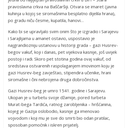
pravoslavna crkva na Baščaršiji. Otvara se imaret (javna
kuhinja u kojoj se siromašnima besplatno dijelila hrana),
po gradu niču česme, kupatila, hanovi…
Kako bi se upravljalo svim onim što je izgradio i Sarajevu
i Sarajlijama u amanet ostavio, uspostavio je
najgrandiozniju ustanovu u historiji grada – gazi Husrev-
begov vakuf, koji i danas, pet vijekova kasnije, još uvijek
postoji i radi. Skoro pet stotina godina ovaj vakuf, od
sredstava ostvarenih raspolaganjem imovinom koju je
gazi Husrev-beg zavještao, stipendira učenike, hrani
siromašne i čini nebrojena druga dobročinstva.
Gazi Husrev-beg je umro 1541. godine i Sarajevu.
Ukopan je u turbetu svoje džamije, pored turbeta
Murat-bega Tardića, ratnog zarobljenika – hrišćanina,
kojeg je Gazija oslobodio, kasnije ga imenovao
vojvodom i koji mu je sve do smrti bio odan pratilac,
sposoban pomoćnik i iskren prijatelj.