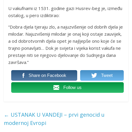
U vakufnami iz 1531. godine gazi Husrev-beg je, između
ostalog, u pero izdiktirao:
“Dobra djela tjeraju zlo, a najuzvišenije od dobrih djela je
milodar. Najuzvišeniji milodar je onaj koji ostaje zauvijek,
a od dobrotvornih djela opet je najljepše ono koje će se
trajno ponavljati… Dok je svijeta i vijeka korist vakufa ne
prestaje niti se njegovo djelovanje do Sudnjega dana
završava.”
Share on Facebook
Tweet
Follow us
←
USTANAK U VANDEJI – prvi genocid u
modernoj Evropi