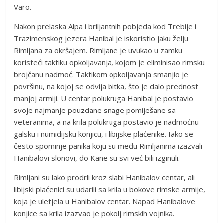
Varo.
Nakon prelaska Alpa i briljantnih pobjeda kod Trebije i
Trazimenskog jezera Hanibal je iskoristio jaku želju
Rimljana za okršajem. Rimljane je uvukao u zamku
koristeći taktiku opkoljavanja, kojom je eliminisao rimsku
brojčanu nadmoć. Taktikom opkoljavanja smanjio je
površinu, na kojoj se odvija bitka, što je dalo prednost
manjoj armiji. U centar polukruga Hanibal je postavio
svoje najmanje pouzdane snage pomiješane sa
veteranima, a na krila polukruga postavio je nadmoćnu
galsku i numidijsku konjicu, i libijske plaćenike. Iako se
često spominje panika koju su među Rimljanima izazvali
Hanibalovi slonovi, do Kane su svi već bili izginuli.
Rimljani su lako prodrli kroz slabi Hanibalov centar, ali
libijski plaćenici su udarili sa krila u bokove rimske armije,
koja je uletjela u Hanibalov centar. Napad Hanibalove
konjice sa krila izazvao je pokolj rimskih vojnika.