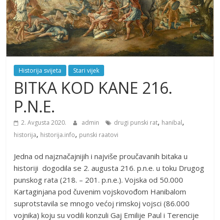
Historija svijeta
Stari vijek
BITKA KOD KANE 216.
P.N.E.
,
,
2. Avgusta 2020.
admin
drugi punski rat
hanibal
,
,
historija
historija.info
punski raatovi
Jedna od najznačajnijih i najviše proučavanih bitaka u
historiji dogodila se 2. augusta 216. p.n.e. u toku Drugog
punskog rata (218. – 201. p.n.e.). Vojska od 50.000
Kartaginjana pod čuvenim vojskovođom Hanibalom
suprotstavila se mnogo većoj rimskoj vojsci (86.000
vojnika) koju su vodili konzuli Gaj Emilije Paul i Terencije