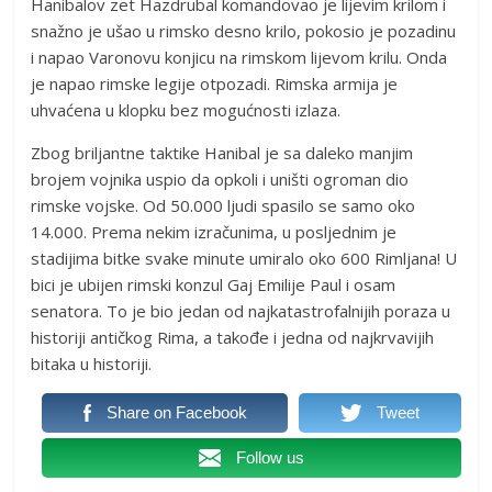
Hanibalov zet Hazdrubal komandovao je lijevim krilom i
snažno je ušao u rimsko desno krilo, pokosio je pozadinu
i napao Varonovu konjicu na rimskom lijevom krilu. Onda
je napao rimske legije otpozadi. Rimska armija je
uhvaćena u klopku bez mogućnosti izlaza.
Zbog briljantne taktike Hanibal je sa daleko manjim
brojem vojnika uspio da opkoli i uništi ogroman dio
rimske vojske. Od 50.000 ljudi spasilo se samo oko
14.000. Prema nekim izračunima, u posljednim je
stadijima bitke svake minute umiralo oko 600 Rimljana! U
bici je ubijen rimski konzul Gaj Emilije Paul i osam
senatora. To je bio jedan od najkatastrofalnijih poraza u
historiji antičkog Rima, a takođe i jedna od najkrvavijih
bitaka u historiji.
Share on Facebook
Tweet
Follow us