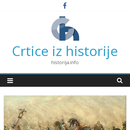
Skip
to
content
Crtice iz historije
historija.info