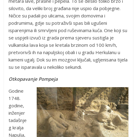
metara lave, prašine i pepela. To se desilo toliko brzo i
silovito, da veliki broj građana nije uspio da pobjegne.
Ničice su padali po ulicama, svojim domovima i
podrumima, gdje su potraživši spas bili ugušeni
isparenjima ili smrvljeni pod ruševinama kuća. One koji su
se uspjeli izvući iz grada prema sjeveru sustigla je
vulkanska lava koja se kretala brzinom od 100 km/h,
pretvorivši ih na napuljskoj obali i u gradu Herkulanu u
kameni ugalj. Dok su im mozgovi ključali, ugljenisana tijela
su se isparavala u nekoliko sekundi.
Otkopavanje Pompeja
Godine
1748.
godine,
inženjer
tadašnje
g kralja
Napulja,