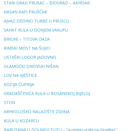
STARI GRAD PRUSAC – BIOGRAD – AKHISAR
HASAN KAFI PRUŠČAK
AJVAZ-DEDINO TURBE U PRUSCU
SAHAT KULA U DONJEM VAKUFU
BRIONI – TITOVA OAZA
RIMSKI MOST NA ŠUJICI
USTAŠKI LOGOR JADOVNO
GLAMOČKI DIVOVSKI NIŠAN
LOV NA VJEŠTICE
KOZIJA ĆUPRIJA
GRADAŠČEVIĆA KULA U BOSANSKOJ BIJELOJ
STON
ARHEOLOŠKO NALAZIŠTE ZIDINA
KULA U KOZARCU
BARUTANA U DOLNJOJ TUZLI – “a repinu vrgla na Gradinu”