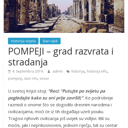
Historija svijeta
Stari vijek
POMPEJI – grad razvrata i
stradanja
,
,
4. Septembra 2019.
admin
historija
historija.info
,
,
pompeji
stari rim
vezuv
U svetoj Knjizi stoji:
“
Reci: “Putujte po svijetu pa
pogledajte kako su oni prije završili;”
. Ko podrobnije
razmisli o onome što se dogodilo drevnim narodima i
civilizacijama, moći će iz tih događaja uzeti pouku.
Tragovi njihovih civilizacija još uvijek su vidljivi. Bili su
moćni, jaki i neprikosnoveni, jednom riječju, bili su centar