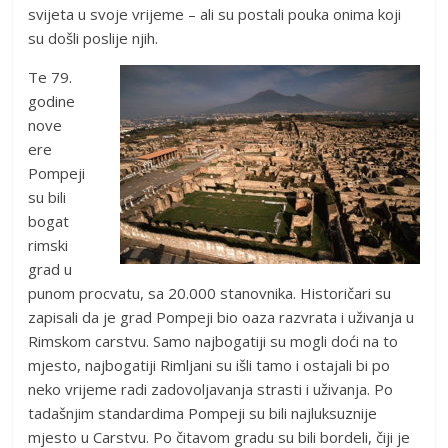
svijeta u svoje vrijeme – ali su postali pouka onima koji
su došli poslije njih.
Te 79.
godine
nove
ere
Pompeji
su bili
bogat
rimski
grad u
punom procvatu, sa 20.000 stanovnika. Historičari su
zapisali da je grad Pompeji bio oaza razvrata i uživanja u
Rimskom carstvu. Samo najbogatiji su mogli doći na to
mjesto, najbogatiji Rimljani su išli tamo i ostajali bi po
neko vrijeme radi zadovoljavanja strasti i uživanja. Po
tadašnjim standardima Pompeji su bili najluksuznije
mjesto u Carstvu. Po čitavom gradu su bili bordeli, čiji je