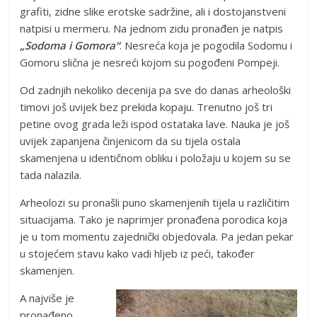
grafiti, zidne slike erotske sadržine, ali i dostojanstveni
natpisi u mermeru. Na jednom zidu pronađen je natpis
„Sodoma i Gomora“
. Nesreća koja je pogodila Sodomu i
Gomoru slična je nesreći kojom su pogođeni Pompeji.
Od zadnjih nekoliko decenija pa sve do danas arheološki
timovi još uvijek bez prekida kopaju. Trenutno još tri
petine ovog grada leži ispod ostataka lave. Nauka je još
uvijek zapanjena činjenicom da su tijela ostala
skamenjena u identičnom obliku i položaju u kojem su se
tada nalazila.
Arheolozi su pronašli puno skamenjenih tijela u različitim
situacijama. Tako je naprimjer pronađena porodica koja
je u tom momentu zajednički objedovala. Pa jedan pekar
u stojećem stavu kako vadi hljeb iz peći, također
skamenjen.
A najviše je
pronađeno