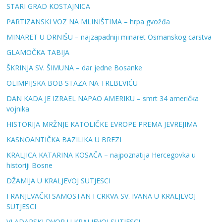
STARI GRAD KOSTAJNICA
PARTIZANSKI VOZ NA MLINIŠTIMA – hrpa gvožđa
MINARET U DRNIŠU – najzapadniji minaret Osmanskog carstva
GLAMOČKA TABIJA
ŠKRINJA SV. ŠIMUNA – dar jedne Bosanke
OLIMPIJSKA BOB STAZA NA TREBEVIĆU
DAN KADA JE IZRAEL NAPAO AMERIKU – smrt 34 američka
vojnika
HISTORIJA MRŽNJE KATOLIČKE EVROPE PREMA JEVREJIMA
KASNOANTIČKA BAZILIKA U BREZI
KRALJICA KATARINA KOSAČA – najpoznatija Hercegovka u
historiji Bosne
DŽAMIJA U KRALJEVOJ SUTJESCI
FRANJEVAČKI SAMOSTAN I CRKVA SV. IVANA U KRALJEVOJ
SUTJESCI
VLADARSKI DVOR U KRALJEVOJ SUTJESCI