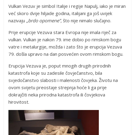
Vulkan Vezuv je simbol Italije i regije Napulj, iako je miran
već skoro dvije hiljade godina, italijani ga još uvijek
nazivaju
„brdo opomene”
, što nije nimalo slučajno.
Prije erupcije Vezuva stara Evropa nije imala riječ za
vulkan. Vulkan je nakon 79. ime dobio po rimskom bogu
vatre i metalurgije, možda i zato što je erupcija Vezuva
79. došla upravo na dan posvećen ovom rimskom bogu.
Erupcija Vezuva je, poput mnogih drugih prirodnih
katastrofa koje su zadesile čovječanstvo, bila
svjedočanstvo slabosti i malenosti čovjeka. Životu na
ovom svijetu preostaje strepnja hoće li ga prije
dokrajčiti neka prirodna katastrofa ili čovjekova
hirovitost.