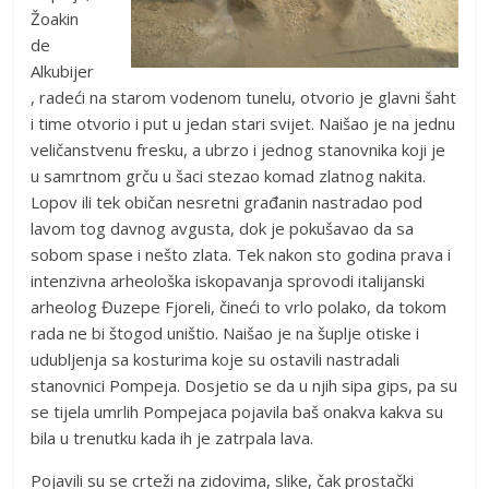
Žoakin
de
Alkubijer
, radeći na starom vodenom tunelu, otvorio je glavni šaht
i time otvorio i put u jedan stari svijet. Naišao je na jednu
veličanstvenu fresku, a ubrzo i jednog stanovnika koji je
u samrtnom grču u šaci stezao komad zlatnog nakita.
Lopov ili tek običan nesretni građanin nastradao pod
lavom tog davnog avgusta, dok je pokušavao da sa
sobom spase i nešto zlata. Tek nakon sto godina prava i
intenzivna arheološka iskopavanja sprovodi italijanski
arheolog Đuzepe Fjoreli, čineći to vrlo polako, da tokom
rada ne bi štogod uništio. Naišao je na šuplje otiske i
udubljenja sa kosturima koje su ostavili nastradali
stanovnici Pompeja. Dosjetio se da u njih sipa gips, pa su
se tijela umrlih Pompejaca pojavila baš onakva kakva su
bila u trenutku kada ih je zatrpala lava.
Pojavili su se crteži na zidovima, slike, čak prostački