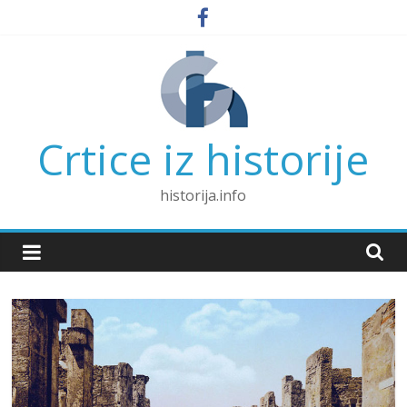
Skip
to
content
Crtice iz historije
historija.info