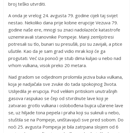
broj teško utvrditi.
A onda je vrelog 24. avgusta 79. godine cijeli taj svijet
nestao. Nekoliko dana prije kobne erupcije Vezuva 79.
godine naše ere, mnogi su znaci nadolazeće katastrofe
uznemiravali stanovnike Pompeje. Manji zemljotresi
potresali su tlo, bunari su presušili, psi su zavijali, a ptice
ušutile. Kao da je sam grad vidio mrak koji će ga
progutati. Već iza ponoći je stub dima kuljao u nebo nad
vrhom vulkana, visok preko 20 metara.
Nad gradom se odjednom prolomila jeziva buka vulkana,
koja je nadjačala sve zvuke do tada spokojnog života.
Uslijedila je erupcija. Pod velikim pritiskom unutrašnjih
gasova raspukao se čep od stvrdnute lave koji je
zatvarao grotlo vulkana i oslobođena bujica užarene lave
se, uz hiljade tona pepela i praha koji su suknuli u nebo,
stuštila se na Pompeje, uništavajući sve pred sobom. Do
noći 25. avgusta Pompeja je bila zatrpana slojem od 6