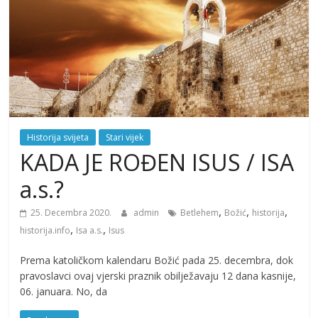
Historija svijeta
Stari vijek
KADA JE ROĐEN ISUS / ISA
a.s.?
,
,
,
25. Decembra 2020.
admin
Betlehem
Božić
historija
,
,
historija.info
Isa a.s.
Isus
Prema katoličkom kalendaru Božić pada 25. decembra, dok
pravoslavci ovaj vjerski praznik obilježavaju 12 dana kasnije,
06. januara. No, da