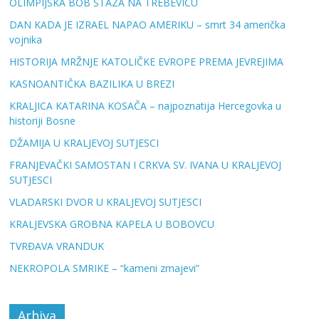
OLIMPIJSKA BOB STAZA NA TREBEVIĆU
DAN KADA JE IZRAEL NAPAO AMERIKU – smrt 34 američka
vojnika
HISTORIJA MRŽNJE KATOLIČKE EVROPE PREMA JEVREJIMA
KASNOANTIČKA BAZILIKA U BREZI
KRALJICA KATARINA KOSAČA – najpoznatija Hercegovka u
historiji Bosne
DŽAMIJA U KRALJEVOJ SUTJESCI
FRANJEVAČKI SAMOSTAN I CRKVA SV. IVANA U KRALJEVOJ
SUTJESCI
VLADARSKI DVOR U KRALJEVOJ SUTJESCI
KRALJEVSKA GROBNA KAPELA U BOBOVCU
TVRĐAVA VRANDUK
NEKROPOLA SMRIKE – “kameni zmajevi”
Arhiva