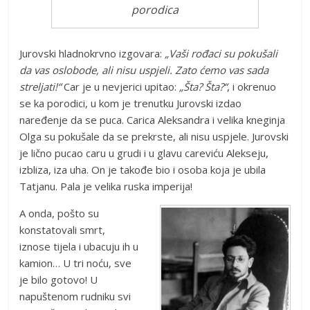
porodica
Jurovski hladnokrvno izgovara:
„Vaši rođaci su pokušali
da vas oslobode, ali nisu uspjeli. Zato ćemo vas sada
streljati!“
Car je u nevjerici upitao:
„Šta? Šta?“
, i okrenuo
se ka porodici, u kom je trenutku Jurovski izdao
naređenje da se puca. Carica Aleksandra i velika kneginja
Olga su pokušale da se prekrste, ali nisu uspjele. Jurovski
je lično pucao caru u grudi i u glavu careviću Alekseju,
izbliza, iza uha. On je takođe bio i osoba koja je ubila
Tatjanu. Pala je velika ruska imperija!
A onda, pošto su
konstatovali smrt,
iznose tijela i ubacuju ih u
kamion… U tri noću, sve
je bilo gotovo! U
napuštenom rudniku svi