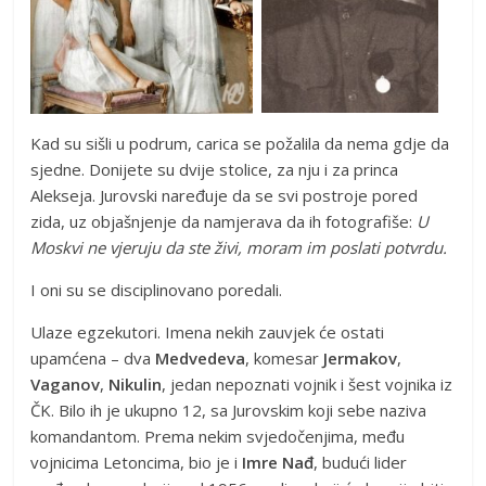
Kad su sišli u podrum, carica se požalila da nema gdje da
sjedne. Donijete su dvije stolice, za nju i za princa
Alekseja. Jurovski naređuje da se svi postroje pored
zida, uz objašnjenje da namjerava da ih fotografiše:
U
Moskvi ne vjeruju da ste živi, moram im poslati potvrdu.
I oni su se disciplinovano poredali.
Ulaze egzekutori. Imena nekih zauvjek će ostati
upamćena – dva
Medvedeva
, komesar
Jermakov
,
Vaganov
,
Nikulin
, jedan nepoznati vojnik i šest vojnika iz
ČK. Bilo ih je ukupno 12, sa Jurovskim koji sebe naziva
komandantom. Prema nekim svjedočenjima, među
vojnicima Letoncima, bio je i
Imre Nađ
, budući lider