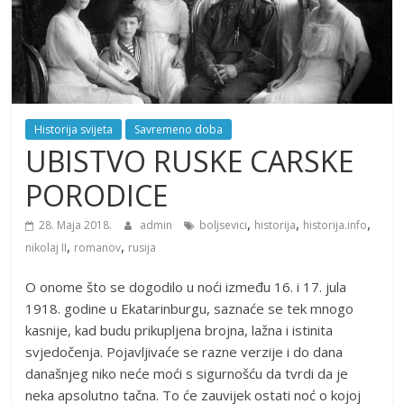
Historija svijeta
Savremeno doba
UBISTVO RUSKE CARSKE
PORODICE
,
,
,
28. Maja 2018.
admin
boljsevici
historija
historija.info
,
,
nikolaj II
romanov
rusija
O onome što se dogodilo u noći između 16. i 17. jula
1918. godine u Ekatarinburgu, saznaće se tek mnogo
kasnije, kad budu prikupljena brojna, lažna i istinita
svjedočenja. Pojavljivaće se razne verzije i do dana
današnjeg niko neće moći s sigurnošću da tvrdi da je
neka apsolutno tačna. To će zauvijek ostati noć o kojoj