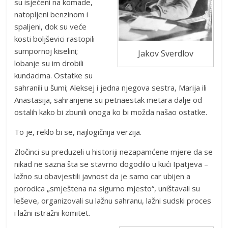
su isječeni na komade,
natopljeni benzinom i
spaljeni, dok su veće
kosti boljševici rastopili
sumpornoj kiselini;
Jakov Sverdlov
lobanje su im drobili
kundacima. Ostatke su
sahranili u šumi; Aleksej i jedna njegova sestra, Marija ili
Anastasija, sahranjene su petnaestak metara dalje od
ostalih kako bi zbunili onoga ko bi možda našao ostatke.
To je, reklo bi se, najlogičnija verzija.
Zločinci su preduzeli u historiji nezapamćene mjere da se
nikad ne sazna šta se stavrno dogodilo u kući Ipatjeva –
lažno su obavjestili javnost da je samo car ubijen a
porodica „smještena na sigurno mjesto“, uništavali su
leševe, organizovali su lažnu sahranu, lažni sudski proces
i lažni istražni komitet.