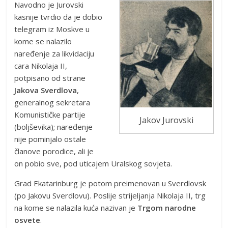
Navodno je Jurovski
kasnije tvrdio da je dobio
telegram iz Moskve u
kome se nalazilo
naređenje za likvidaciju
cara Nikolaja II,
potpisano od strane
Jakova Sverdlova
,
generalnog sekretara
Komunističke partije
Jakov Jurovski
(boljševika); naređenje
nije pominjalo ostale
članove porodice, ali je
on pobio sve, pod uticajem Uralskog sovjeta.
Grad Ekatarinburg je potom preimenovan u Sverdlovsk
(po Jakovu Sverdlovu). Poslije strijeljanja Nikolaja II, trg
na kome se nalazila kuća nazivan je
Trgom narodne
osvete
.