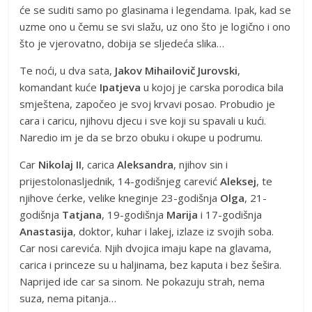
će se suditi samo po glasinama i legendama. Ipak, kad se
uzme ono u čemu se svi slažu, uz ono što je logično i ono
što je vjerovatno, dobija se sljedeća slika…
Te noći, u dva sata,
Jakov Mihailovič
Jurovski
,
komandant kuće
Ipatjeva
u kojoj je carska porodica bila
smještena, započeo je svoj krvavi posao. Probudio je
cara i caricu, njihovu djecu i sve koji su spavali u kući.
Naredio im je da se brzo obuku i okupe u podrumu.
Car
Nikolaj II
, carica
Aleksandra
, njihov sin i
prijestolonasljednik, 14-godišnjeg carević
Aleksej
, te
njihove ćerke, velike kneginje 23-godišnja
Olga
, 21-
godišnja
Tatjana
, 19-godišnja
Marija
i 17-godišnja
Anastasija
, doktor, kuhar i lakej, izlaze iz svojih soba.
Car nosi carevića. Njih dvojica imaju kape na glavama,
carica i princeze su u haljinama, bez kaputa i bez šešira.
Naprijed ide car sa sinom. Ne pokazuju strah, nema
suza, nema pitanja…