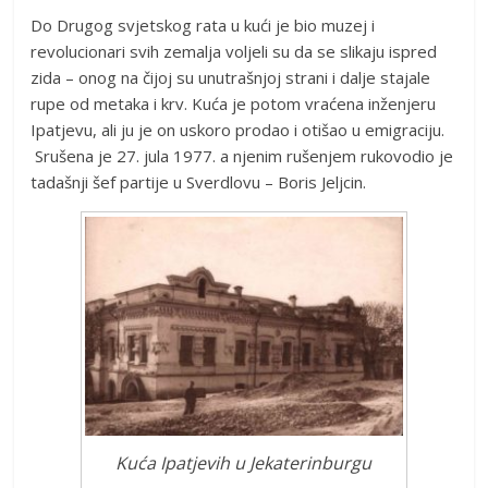
Do Drugog svjetskog rata u kući je bio muzej i
revolucionari svih zemalja voljeli su da se slikaju ispred
zida – onog na čijoj su unutrašnjoj strani i dalje stajale
rupe od metaka i krv. Kuća je potom vraćena inženjeru
Ipatjevu, ali ju je on uskoro prodao i otišao u emigraciju.
Srušena je 27. jula 1977. a njenim rušenjem rukovodio je
tadašnji šef partije u Sverdlovu – Boris Jeljcin.
Kuća Ipatjevih u Jekaterinburgu