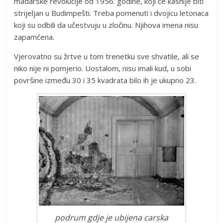
mađarske revolucije od 1956. godine, koji će kasnije biti
strijeljan u Budimpešti. Treba pomenuti i dvojicu letonaca
koji su odbili da učestvuju u zločinu. Njihova imena nisu
zapamćena.
Vjerovatno su žrtve u tom trenetku sve shvatile, ali se
niko nije ni pomjerio. Uostalom, nisu imali kud, u sobi
površine između 30 i 35 kvadrata bilo ih je ukupno 23.
podrum gdje je ubijena carska