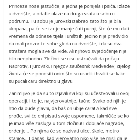
Princeze nose jastučiće, a jedna je ponijela i psića. Izlaze
u dvorište, a odatle ulaze na druga vrata u sobu u
podrumu. Tu sobu je Jurovski izabrao zato što je bila
ukopana, pa će se iz nje manje čuti pucnji, što će mu dati
vremena da odnese tijela i uništi ih. Jedino nije predvidio
da mali prozor te sobe gleda na dvorište, i da su dva
stražara mogla sve da vide. Ali njihovo svjedočenje nije
bilo neophodno. Zločinci se nisu ustručvali da pričaju.
Naprotiv, i Jurovski, i njegov saučesnik Medvedev, cijelog
života će se ponositi onim što su uradili i hvaliti se kako
su pucali caru direktno u glavu.
Zanimljivo je da su to izjavili svi koji su učestvovali u ovoj
operaciji. I to je, najvjerovatnije, tačno. Svako od njih je
htio da bude glavni, da baš on ubije cara! A kad sve
prođe, svi će oni pisati svoje uspomene, takmičiće se ko
je imao više zasluga u tom zločinu! I dobijaće nagrade,
ordenje… Po njima će se nazivati ulice, škole, metro
stanice… I danas, kad vjerovatno niko više ne misli da je