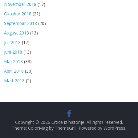
Novembar 2018
(17)
Oktobar 2018
(21)
Septembar 2018
(20)
August 2018
(13)
Juli 2018
(17)
Juni 2018
(13)
Maj 2018
(33)
April 2018
(30)
Mart 2018
(2)
Copyright © 2026
Crtice iz historije
. All rights reserved.
Theme: ColorMag by
ThemeGrill
. Powered by
WordPress
.