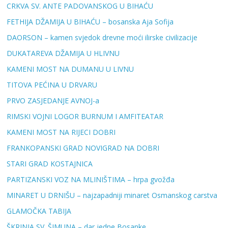
CRKVA SV. ANTE PADOVANSKOG U BIHAĆU
FETHIJA DŽAMIJA U BIHAĆU – bosanska Aja Sofija
DAORSON – kamen svjedok drevne moći ilirske civilizacije
DUKATAREVA DŽAMIJA U HLIVNU
KAMENI MOST NA DUMANU U LIVNU
TITOVA PEĆINA U DRVARU
PRVO ZASJEDANJE AVNOJ-a
RIMSKI VOJNI LOGOR BURNUM I AMFITEATAR
KAMENI MOST NA RIJECI DOBRI
FRANKOPANSKI GRAD NOVIGRAD NA DOBRI
STARI GRAD KOSTAJNICA
PARTIZANSKI VOZ NA MLINIŠTIMA – hrpa gvožđa
MINARET U DRNIŠU – najzapadniji minaret Osmanskog carstva
GLAMOČKA TABIJA
ŠKRINJA SV. ŠIMUNA – dar jedne Bosanke