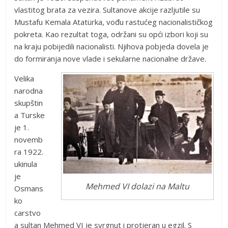
vlastitog brata za vezira. Sultanove akcije razljutile su
Mustafu Kemala Atatürka, vođu rastućeg nacionalističkog
pokreta. Kao rezultat toga, održani su opći izbori koji su
na kraju pobijedili nacionalisti. Njihova pobjeda dovela je
do formiranja nove vlade i sekularne nacionalne države.
Velika
narodna
skupštin
a Turske
je 1.
novemb
ra 1922.
ukinula
je
Mehmed VI dolazi na Maltu
Osmans
ko
carstvo
a sultan Mehmed VI je svrgnut i protjeran u egzil. S