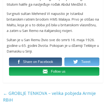
titulom halife ga nasljeđuje rođak Abdul Medžid II.
Svrgnuti sultan Mehmed VI napustio je Istanbul
britanskim ratnim brodom HMS Malaya. Prvo je otišao na
Maltu, koja je u to doba još bila u britanskom vlasništvu,
a zatim u San Remo na italijanskoj rivijeri.
Sultan je u San Remu živio sve do smrti 16. maja 1926.
godine u 65. godini života. Pokopan je u džamiji Tekkiye u
Damasku u Siriji.
Share on Facebook
Tweet
Follow us
←
GROBLJE TENKOVA – velika pobjeda Armije
RBiH