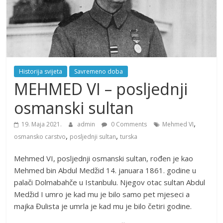
Historija svijeta
Savremeno doba
MEHMED VI – posljednji
osmanski sultan
,
19. Maja 2021.
admin
0 Comments
Mehmed VI
,
,
osmansko carstvo
posljednji sultan
turska
Mehmed VI, posljednji osmanski sultan, rođen je kao
Mehmed bin Abdul Medžid 14. januara 1861. godine u
palači Dolmabahče u Istanbulu. Njegov otac sultan Abdul
Medžid I umro je kad mu je bilo samo pet mjeseci a
majka Đulista je umrla je kad mu je bilo četiri godine.