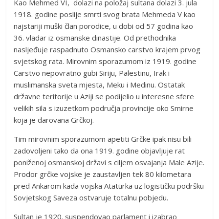
Kao Mehmed VI, dolazi na položaj sultana dolazi 3. jula
1918. godine poslije smrti svog brata Mehmeda V kao
najstariji muški član porodice, u dobi od 57 godina kao
36. vladar iz osmanske dinastije. Od prethodnika
nasljeđuje raspadnuto Osmansko carstvo krajem prvog
svjetskog rata. Mirovnim sporazumom iz 1919. godine
Carstvo nepovratno gubi Siriju, Palestinu, Irak i
muslimanska sveta mjesta, Meku i Medinu. Ostatak
državne teritorije u Aziji se podijelio u interesne sfere
velikih sila s izuzetkom područja provincije oko Smirne
koja je darovana Grčkoj.
Tim mirovnim sporazumom apetiti Grčke ipak nisu bili
zadovoljeni tako da ona 1919. godine objavljuje rat
poniženoj osmanskoj državi s ciljem osvajanja Male Azije.
Prodor grčke vojske je zaustavljen tek 80 kilometara
pred Ankarom kada vojska Atatürka uz logističku podršku
Sovjetskog Saveza ostvaruje totalnu pobjedu.
Sultan je 1920. suspendovao parlament i izabrao