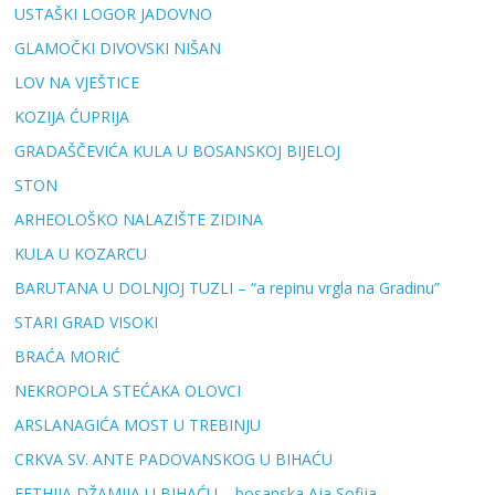
USTAŠKI LOGOR JADOVNO
GLAMOČKI DIVOVSKI NIŠAN
LOV NA VJEŠTICE
KOZIJA ĆUPRIJA
GRADAŠČEVIĆA KULA U BOSANSKOJ BIJELOJ
STON
ARHEOLOŠKO NALAZIŠTE ZIDINA
KULA U KOZARCU
BARUTANA U DOLNJOJ TUZLI – “a repinu vrgla na Gradinu”
STARI GRAD VISOKI
BRAĆA MORIĆ
NEKROPOLA STEĆAKA OLOVCI
ARSLANAGIĆA MOST U TREBINJU
CRKVA SV. ANTE PADOVANSKOG U BIHAĆU
FETHIJA DŽAMIJA U BIHAĆU – bosanska Aja Sofija