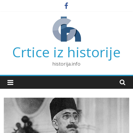
Skip
to
content
Crtice iz historije
historija.info