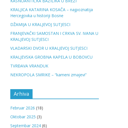
KASNOANTIČKA BAZILIKA U BREZI
KRALJICA KATARINA KOSAČA – najpoznatija
Hercegovka u historiji Bosne
DŽAMIJA U KRALJEVOJ SUTJESCI
FRANJEVAČKI SAMOSTAN I CRKVA SV. IVANA U
KRALJEVOJ SUTJESCI
VLADARSKI DVOR U KRALJEVOJ SUTJESCI
KRALJEVSKA GROBNA KAPELA U BOBOVCU
TVRĐAVA VRANDUK
NEKROPOLA SMRIKE – “kameni zmajevi”
Arhiva
Februar 2026
(18)
Oktobar 2025
(3)
Septembar 2024
(6)