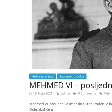
Historija svijeta
Savremeno doba
MEHMED VI – posljednj
19. Maja 2021.
admin
0 Comments
Mehm
Mehmed VI, posljednji osmanski sultan, rođen je k
Dolmabahče u