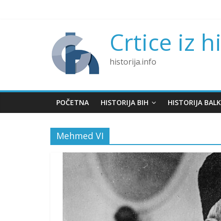
Skip
to
content
Crtice iz h
historija.info
POČETNA
HISTORIJA BIH
HISTORIJA BAL
Mehmed VI