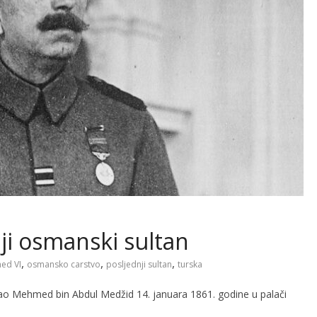
i osmanski sultan
,
,
,
ed VI
osmansko carstvo
posljednji sultan
turska
ao Mehmed bin Abdul Medžid 14. januara 1861. godine u palači